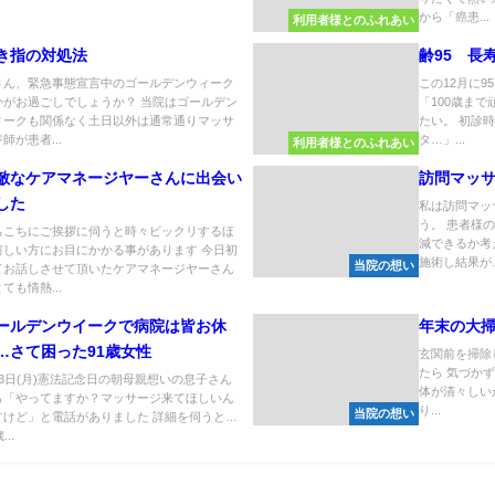
から「癌患...
利用者様とのふれあい
き指の対処法
齢95 長
さん、緊急事態宣言中のゴールデンウィーク
この12月に
かがお過ごしでしょうか？ 当院はゴールデン
「100歳ま
ィークも関係なく土日以外は通常通りマッサ
たい。 初診
師が患者...
タ…」...
利用者様とのふれあい
敵なケアマネージヤーさんに出会い
訪問マッ
した
私は訪問マッ
う。 患者様
ちこちにご挨拶に伺うと時々ビックリするほ
減できるか考
嬉しい方にお目にかかる事があります 今日初
施術し結果が..
当院の想い
てお話しさせて頂いたケアマネージヤーさん
ても情熱...
ールデンウイークで病院は皆お休
年末の大
…さて困った91歳女性
玄関前を掃除
たら 気づか
月3日(月)憲法記念日の朝母親想いの息子さん
体が清々しい
ら「やってますか？マッサージ来てほしいん
り...
当院の想い
すけど」と電話がありました 詳細を伺うと…
...