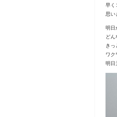
早く
思い
明日
どん
きっ
ワク
明日