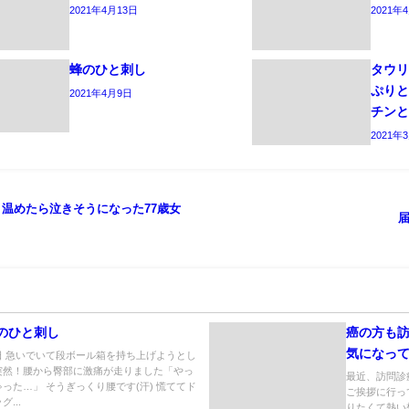
2021年4月13日
2021年
蜂のひと刺し
タウリ
ぷりと
2021年4月9日
チン
2021年
 温めたら泣きそうになった77歳女
のひと刺し
癌の方も
気になっ
日 急いでいて段ボール箱を持ち上げようとし
突然！腰から臀部に激痛が走りました「やっ
最近、訪問診
ゃった…」 そうぎっくり腰です(汗) 慌ててド
ご挨拶に行っ
グ...
りたくて熱い