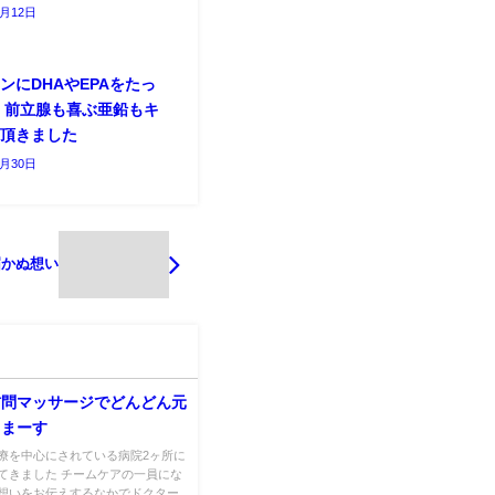
4月12日
ンにDHAやEPAをたっ
 前立腺も喜ぶ亜鉛もキ
と頂きました
3月30日
届かぬ想い
訪問マッサージでどんどん元
てまーす
療を中心にされている病院2ヶ所に
てきました チームケアの一員にな
想いをお伝えするなかでドクター