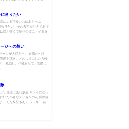
寿に肖りたい
95歳になる可愛いおばあちゃん
で頑張りたい」その希望を叶えてあげ
時は腰が痛くて動作の度に「イタタ
サージへの想い
サージが大好きだ。 天職だと思
の苦痛を聴き、どのようにしたら軽
え、勉強し、作戦をたて、実際に
.
掃除
した 花壇は荒れ放題 キレイになっ
ずにいた小さなスイセンの花 掃除自
が こんな発見もある ラッキー あ