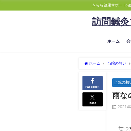
きらら健康サポート治
訪問鍼灸
ホーム
会
ホーム
当院の想い
当院の想
Facebook
雨な
post
2021
せっ