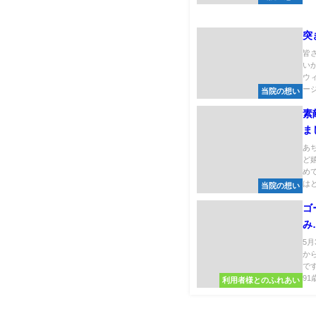
突
皆
い
ウ
ージ
当院の想い
素
ま
あ
ど
め
はと
当院の想い
ゴ
み
5
か
で
91歳
利用者様とのふれあい