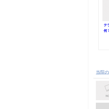
テ
何
当院の