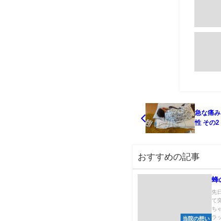
急な痛み
性 その2
おすすめの記事
蜂
先
て
ち
ラッ
当院の想い