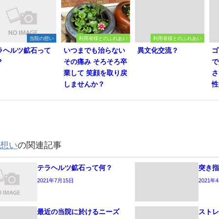
当院の想い
利用者様とのふれあい
利用者様とのふれあい
ラヘルツ鉱石って
いつまでも治らない
異文化交流？
ゴ
？
その痛み そろそろ卒
で
業して 笑顔を取り戻
さ
しませんか？
性
想い
の関連記事
テラヘルツ鉱石って何？
突き
2021年7月15日
2021年
最近の当院に於けるニーズ
スト