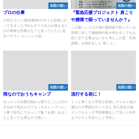
当院の想い
当院の想い
プロの仕事
『緊急応援プロジェクト 肩こり
や腰痛で困っていませんか？』
大切なマシン(軽自動車)のオイル交換に行
ってきました汚れたオイルを入れ換えるだ
この厳しいコロナ禍の最前線で戦っている
けの簡単な作業かな？と思っていたら 流
皆様に対して施術師の私が何か少しでもお
石ベテラン エンジンの音...
役に立てる事はないかと考えこの度「出前
講座」を始めました 肩こり...
当院の想い
当院の想い
雨なのでおうちキャンプ
流行する前に！
せっかくの日曜日朝から雨でどこにも行け
ぐっと寒くなり空気も乾燥しウイルス達が
ずせめて気分だけでもソロキャンプ! とい
暴れだす季節がやってきた 安心安全の為
う事で自宅にてキャンプ飯？を楽しみまし
インフルエンザ予防接種をして頂いた今年
たと言っても雨なので買い...
もワクチン不足らしく予約し...