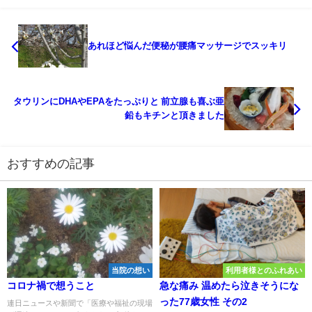
あれほど悩んだ便秘が腰痛マッサージでスッキリ
タウリンにDHAやEPAをたっぷりと 前立腺も喜ぶ亜
鉛もキチンと頂きました
おすすめの記事
当院の想い
利用者様とのふれあい
コロナ禍で想うこと
急な痛み 温めたら泣きそうにな
った77歳女性 その2
連日ニュースや新聞で「医療や福祉の現場