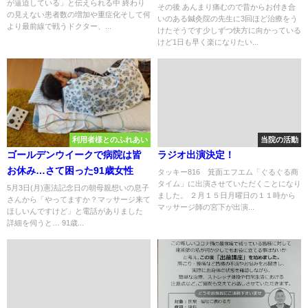
が逼迫している」と伝えられる中 終わり
その後 あんまり痛むので昔からお付き合
の見えない患者数の増加や重症化そして何
いのある鍼灸院の先生に3回ほど治療をう
より最前線で戦うドクター、...
けたそうです少しずつ快方に向かっている
けど1日も早く楽になりたい...
利用者様とのふれあい
当院の活動
ゴールデンウイークで病院は皆
ラジオ出演決定！
お休み…さて困った91歳女性
タッキー816 箕面エフエム「ぐるぐる商
タイム」に出演させていただくことになり
5月3日(月)憲法記念日の朝母親想いの息子
ました。 ２月１５日月曜日の１１時から
さんから「やってますか？マッサージ来て
マッサージ師の宮下が出演...
ほしいんですけど」と電話がありました
詳細を伺うと… 91歳...