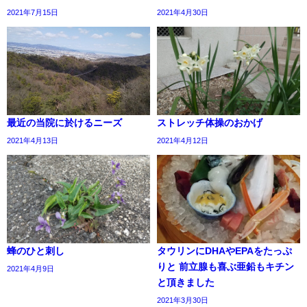
2021年7月15日
2021年4月30日
最近の当院に於けるニーズ
ストレッチ体操のおかげ
2021年4月13日
2021年4月12日
蜂のひと刺し
タウリンにDHAやEPAをたっぷ
りと 前立腺も喜ぶ亜鉛もキチン
2021年4月9日
と頂きました
2021年3月30日