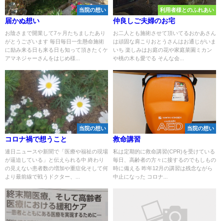
当院の想い
利用者様とのふれあい
届かぬ想い
仲良しご夫婦のお宅
お陰さまで開業して7ヶ月たちましたあり
お二人とも施術させて頂いてるおかあさん
がとうございます 毎日毎日一生懸命施術
は頑固な肩こりおとうさんはお通じがいま
に励み来る日も来る日も知って頂きたくケ
いち 楽しみはお庭の花や家庭菜園ミカン
アマネジャーさんをはじめ様...
や桃の木も愛でる そんな会...
当院の想い
当院の想い
コロナ禍で想うこと
救命講習
連日ニュースや新聞で「医療や福祉の現場
私は定期的に救命講習(CPR)を受けている
が逼迫している」と伝えられる中 終わり
毎日、高齢者の方々に接するのでもしもの
の見えない患者数の増加や重症化そして何
時に備える 昨年12月の講習は残念ながら
より最前線で戦うドクター、...
中止になった コロナ...