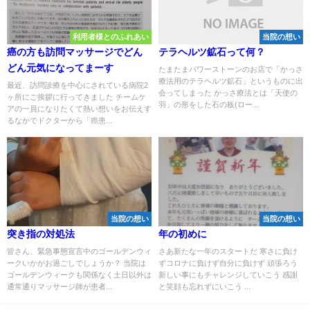
利用者様とのふれあい
当院の想い
癌の方も訪問マッサージでどん
テラヘルツ鉱石って何？
どん元気になってまーす
たまたまパワーストーンのお店で「かっさ
療法用のテラヘルツ鉱石」というものに出
最近、訪問診療を中心にされている病院2
会ってしまった かっさ療法とは「天使の
ヶ所にご挨拶に行ってきました チームケ
羽」の形をした石の板(ロー...
アの一員になりたくて熱い想いをお伝えす
るなかでドクターから「癌患...
当院の想い
当院の想い
突き指の対処法
年の初めに
皆さん、緊急事態宣言中のゴールデンウィ
さあ新たな一年のスタートだ 寒さに負け
ークいかがお過ごしでしょうか？ 当院は
ずコロナに負けず自分に負けず 頑張ろう
ゴールデンウィークも関係なく土日以外は
新しい事にもチャレンジしていこう 感謝
通常通りマッサージ師が患者...
と笑顔も忘れずにいこう ...