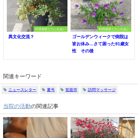
利用者様とのふれあい
利用者様とのふれあい
異文化交流？
ゴールデンウィークで病院は
皆お休み…さて困った91歳女
性 その後
関連キーワード
ニュースレター
夏号
箕面市
訪問マッサージ
当院の活動
の関連記事