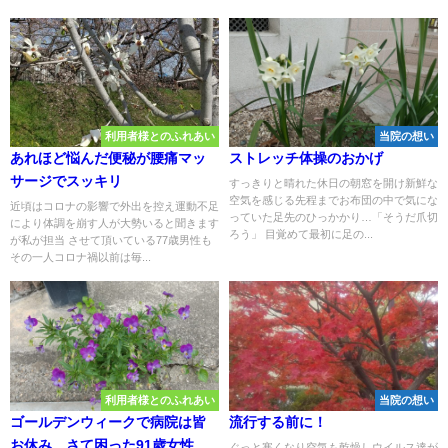
利用者様とのふれあい
当院の想い
あれほど悩んだ便秘が腰痛マッ
ストレッチ体操のおかげ
サージでスッキリ
すっきりと晴れた休日の朝窓を開け新鮮な
空気を感じる先程までお布団の中で気にな
近頃はコロナの影響で外出を控え運動不足
っていた足先のひっかかり…「そうだ爪切
により体調を崩す人が大勢いると聞きます
ろう」 目覚めて最初に足の...
が私が担当 させて頂いている77歳男性も
その一人コロナ禍以前は毎...
利用者様とのふれあい
当院の想い
ゴールデンウィークで病院は皆
流行する前に！
お休み…さて困った91歳女性
ぐっと寒くなり空気も乾燥しウイルス達が