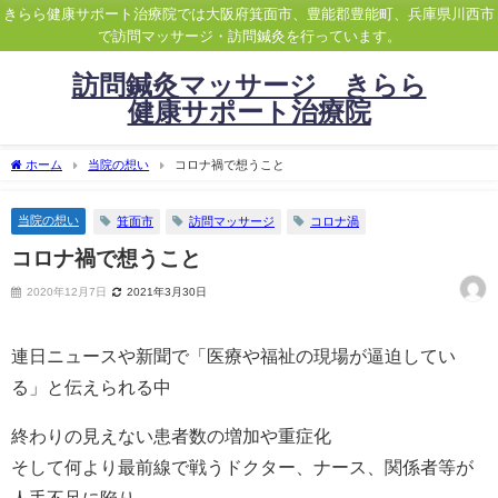
きらら健康サポート治療院では大阪府箕面市、豊能郡豊能町、兵庫県川西市
で訪問マッサージ・訪問鍼灸を行っています。
訪問鍼灸マッサージ きらら
健康サポート治療院
ホーム
当院の想い
コロナ禍で想うこと
当院の想い
箕面市
訪問マッサージ
コロナ渦
コロナ禍で想うこと
2020年12月7日
2021年3月30日
連日ニュースや新聞で「医療や福祉の現場が逼迫してい
る」と伝えられる中
終わりの見えない患者数の増加や重症化
そして何より最前線で戦うドクター、ナース、関係者等が
人手不足に陥り