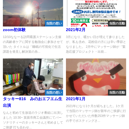
当院の想い
当院の活動
zoom初体験
2021年2月
12/10ななーる訪問看護ステーション主催
3月になり、暖かい日が増えて参りました
の高齢者ケアに関する勉強会に参加させて
が、私も含め、花粉症の方には辛い季節と
頂いた タイトルは「睡眠の可視化で生活
なりました。 2月中にマッサージ師が「緊
課題を発見し解決策の糸...
急応援プロジェクト・出前...
当院の想い
当院の活動
タッキー816 みのおエフエム生
2021年1月
出演
2021年になり1ケ月が経ちました。1ケ月
で当院のマッサージ師が新年のご挨拶に行
なんと初めて生放送のラジオ番組に出演し
かせていただいた件数253件マッサージ師
ました 10:30~ 箕面市商工会議所にてパー
の手でポスティングさ...
ソナリティーのタッキーさんと初めまして
ご挨拶 打ち合わせ...