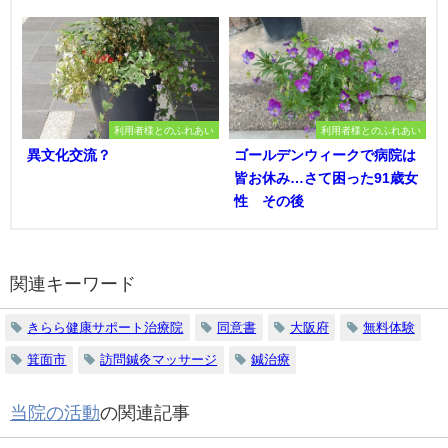
利用者様とのふれあい
利用者様とのふれあい
異文化交流？
ゴールデンウィークで病院は
皆お休み…さて困った91歳女
性 その後
関連キーワード
きらら健康サポート治療院
同意書
大阪府
無料体験
箕面市
訪問鍼灸マッサージ
鍼治療
当院の活動
の関連記事