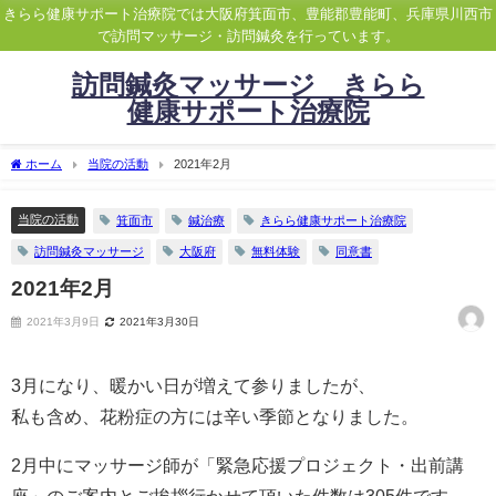
きらら健康サポート治療院では大阪府箕面市、豊能郡豊能町、兵庫県川西市
で訪問マッサージ・訪問鍼灸を行っています。
訪問鍼灸マッサージ きらら
健康サポート治療院
ホーム
当院の活動
2021年2月
当院の活動
箕面市
鍼治療
きらら健康サポート治療院
訪問鍼灸マッサージ
大阪府
無料体験
同意書
2021年2月
2021年3月9日
2021年3月30日
3月になり、暖かい日が増えて参りましたが、
私も含め、花粉症の方には辛い季節となりました。
2月中にマッサージ師が「緊急応援プロジェクト・出前講
座」のご案内とご挨拶行かせて頂いた件数は305件です。