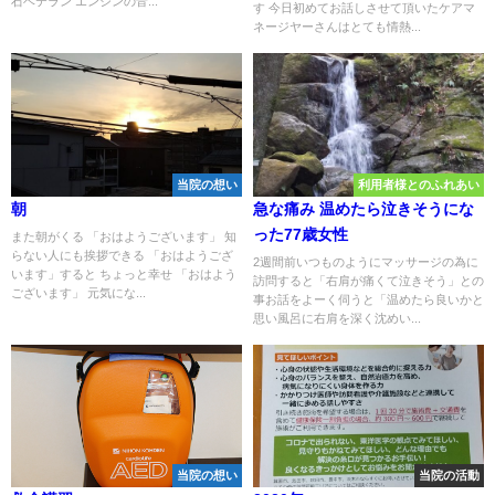
石ベテラン エンジンの音...
す 今日初めてお話しさせて頂いたケアマ
ネージヤーさんはとても情熱...
当院の想い
利用者様とのふれあい
朝
急な痛み 温めたら泣きそうにな
った77歳女性
また朝がくる 「おはようございます」 知
らない人にも挨拶できる 「おはようござ
2週間前いつものようにマッサージの為に
います」すると ちょっと幸せ 「おはよう
訪問すると「右肩が痛くて泣きそう」との
ございます」 元気にな...
事お話をよーく伺うと「温めたら良いかと
思い風呂に右肩を深く沈めい...
当院の想い
当院の活動