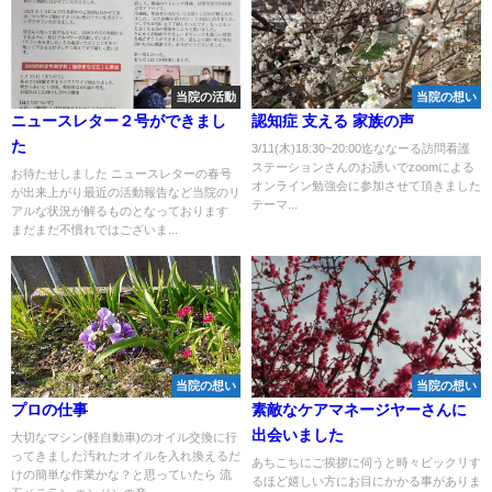
当院の活動
当院の想い
ニュースレター２号ができまし
認知症 支える 家族の声
た
3/11(木)18:30~20:00迄ななーる訪問看護
ステーションさんのお誘いでzoomによる
お待たせしました ニュースレターの春号
オンライン勉強会に参加させて頂きました
が出来上がり最近の活動報告など当院のリ
テーマ...
アルな状況が解るものとなっております
まだまだ不慣れではございま...
当院の想い
当院の想い
プロの仕事
素敵なケアマネージヤーさんに
出会いました
大切なマシン(軽自動車)のオイル交換に行
ってきました汚れたオイルを入れ換えるだ
あちこちにご挨拶に伺うと時々ビックリす
けの簡単な作業かな？と思っていたら 流
るほど嬉しい方にお目にかかる事がありま